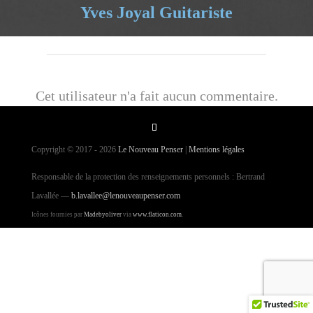
Yves Joyal Guitariste
Cet utilisateur n'a fait aucun commentaire.
Copyright © 2017 - 2026
Le Nouveau Penser
|
Mentions légales
Responsable de la protection des renseignements personnels : Bertrand
Lavallée —
b.lavallee@lenouveaupenser.com
Icônes fournies par
Madebyoliver
via
www.flaticon.com
.