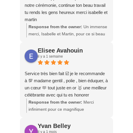
notre cérémonie, continue ton beau travail
tu rends les gens heureux merci isabelle et
martin
Response from the owner:
Un immense
merci, Isabelle et Martin, pour ce si beau
témoignage. 💙 Vos mots me touchent
profondément et me rappellent pourquoi
Elisee Avahouin
j'aime tant accompagner les couples dans
il y a 1 semaine
l'un des plus beaux moments de leur vie.
Ce fut un véritable privilège de célébrer
Service très bien fait ☑️ je le recommande
votre mariage et de partager cette
à 💯 madame gentil , polie , bien éduquer, à
journée remplie d'amour, d'émotion et de
un cœur 🫶 tout juste en or 🥇 une meilleur
bonheur avec vous. Je vous souhaite une
célébrante avec qui tu es honorer
vie à deux remplie de complicité, de rires
Response from the owner:
Merci
et de merveilleux souvenirs. Merci de
infiniment pour ce magnifique
m'avoir accordé votre confiance. Au plaisir
témoignage. 💛 Vos mots me touchent
de vous revoir un jour! 💍✨
profondément et me vont droit au cœur.
Yvan Belley
C'est un immense privilège pour moi de
il y a 1 mois