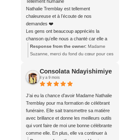
Tellement humaine
Nathalie Tremblay est tellement
chaleureuse et à l'écoute de nos
demandes ❤️
Les gens ont beaucoup appréciés la
chanson qu'elle nous a chanté car elle a
vraiment une belle voix 😉
Response from the owner:
Madame
Merci beaucoup pour tout Nathalie ❤️
Suzanne, merci du fond du cœur pour ces
mots si touchants. Ce fut pour moi un
privilège de vous accompagner lors de ce
Consolata Ndayishimiye
moment rempli d’émotion. Je suis
il y a 9 mois
heureuse d’avoir pu répondre à vos
besoins, et de savoir que la cérémonie
J’ai eu la chance d’avoir Madame Nathalie
ainsi que la chanson ont apporté un peu
Tremblay pour ma formation de célébrant
de douceur et de réconfort à votre famille.
funéraire. Elle sait transmettre sa matière
Merci encore pour votre confiance.
avec brillance et donne les meilleurs outils
Prenez soin de vous ❤️
qui vont faire de moi une bonne célébrante
comme elle. En plus, elle va continuer à