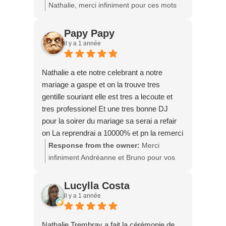
Nathalie, merci infiniment pour ces mots
qui me touchent beaucoup 💕✨. J’ai été
honorée de partager ce moment si
Papy Papy
précieux avec vous et de contribuer, à ma
il y a 1 année
façon, à la beauté de votre journée. Je
vous souhaite une vie remplie d’amour, de
Nathalie a ete notre celebrant a notre
rires et de doux souvenirs. Merci aussi
mariage a gaspe et on la trouve tres
pour la confiance et la belle référence 🌸
gentille souriant elle est tres a lecoute et
🙏.
tres professionel Et une tres bonne DJ
pour la soirer du mariage sa serai a refair
on La reprendrai a 10000% et pn la remerci
andreanne et bruno
Response from the owner:
Merci
infiniment Andréanne et Bruno pour vos
mots si touchants ! 🥰 Ce fut un immense
plaisir d’être votre célébrante et DJ pour
Lucylla Costa
cette journée exceptionnelle à Gaspé.
il y a 1 année
Votre amour, votre belle énergie et vos
invités formidables ont rendu cette
Nathalie Trembray a fait la cérémonie de