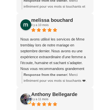
me mentorer jusqu’à l’atteinte de mes
Response from the owner:
Merci
objectifs!!!
infiniment pour vos mots si touchants et
encourageants. Ce fut un réel privilège de
vous accompagner dans votre formation
melissa bouchard
de célébrant(e) funéraire. Votre
il y a 10 mois
sensibilité, votre rigueur et votre ouverture
feront assurément de vous une
Nous avons utilisé les services de Mme
célébrante remarquable. Je suis honorée
tremblay lors de notre mariage en
de pouvoir poursuivre ce parcours à vos
septembre dernier. Nous avons eu une
côtés et de continuer à vous soutenir
expérience extraordinaire d'une femme a
jusqu’à l’atteinte de vos objectifs. Nathalie
l'écoute, humaine et sachant s'adapter.
Tremblay
Nous vous recommandons grandement
ses services ❣️
Response from the owner:
Merci
infiniment pour vos mots si touchants ❤️.
Ce fut pour moi un grand bonheur de
vous accompagner dans ce moment
Anthony Bellegarde
unique. Votre confiance et votre ouverture
il y a 11 mois
ont rendu mon rôle encore plus précieux.
Je vous souhaite une belle et longue vie à