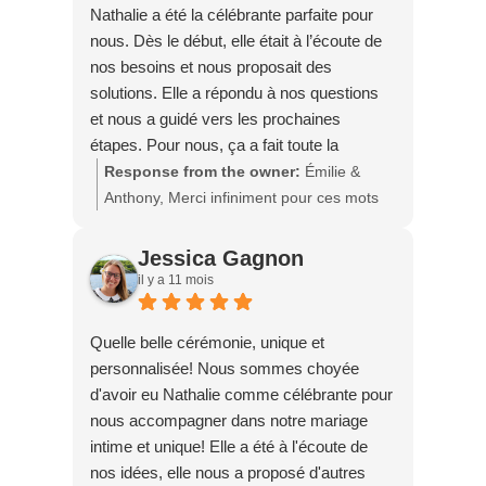
Nathalie a été la célébrante parfaite pour
deux, remplie d'amour, de douceur et de
nous. Dès le début, elle était à l’écoute de
complicité.
nos besoins et nous proposait des
solutions. Elle a répondu à nos questions
et nous a guidé vers les prochaines
étapes. Pour nous, ça a fait toute la
différence d’avoir eu un point de référence
Response from the owner:
Émilie &
pour notre mariage. Merci, Nathalie !
Anthony, Merci infiniment pour ces mots
qui me touchent profondément ! 💛 J’ai
adoré vous accompagner dans la
Jessica Gagnon
préparation de votre grand jour et vous
il y a 11 mois
voir avancer avec tant de sérénité. Votre
confiance m’a permis de créer une
Quelle belle cérémonie, unique et
cérémonie qui vous ressemble, et c’est un
personnalisée! Nous sommes choyée
vrai privilège d’avoir été votre point de
d'avoir eu Nathalie comme célébrante pour
repère tout au long du processus. Je vous
nous accompagner dans notre mariage
souhaite une vie de couple remplie de
intime et unique! Elle a été à l'écoute de
bonheur et de beaux projets ! — Nathalie
nos idées, elle nous a proposé d'autres