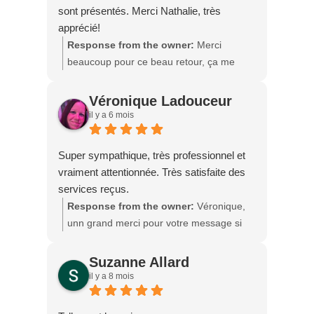
sont présentés. Merci Nathalie, très
apprécié!
Response from the owner:
Merci
beaucoup pour ce beau retour, ça me
touche. Je suis vraiment heureuse que la
formation ait pu vous apporter des outils
Véronique Ladouceur
concrets. Ce fut un plaisir de vous
il y a 6 mois
transmettre mes connaissances. Je vous
souhaite une belle continuité dans votre
Super sympathique, très professionnel et
parcours de célébrant funéraire. ✨✨✨✨✨
vraiment attentionnée. Très satisfaite des
services reçus.
Response from the owner:
Véronique,
unn grand merci pour votre message si
positif 🙏 Je suis contente d’avoir pu vous
accompagner et que vous soyez satisfaite
Suzanne Allard
des services reçus. Votre confiance me
il y a 8 mois
touchent beaucoup.