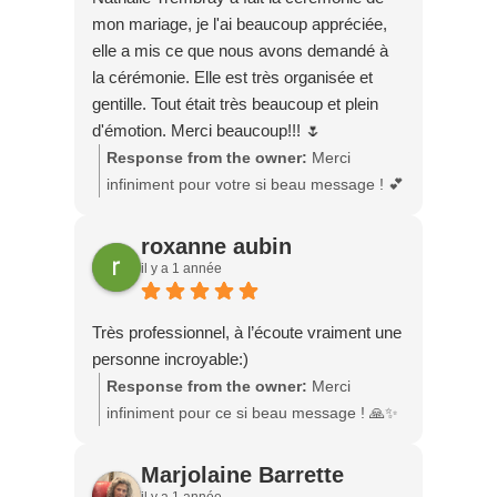
célébration inoubliable. Je suis vraiment
mon mariage, je l'ai beaucoup appréciée,
honorée d’avoir pu contribuer à ce
elle a mis ce que nous avons demandé à
moment si spécial. Si c'était à refaire, je
la cérémonie. Elle est très organisée et
dirais oui à 10000 % moi aussi ! Tous mes
gentille. Tout était très beaucoup et plein
vœux de bonheur dans cette belle
d'émotion. Merci beaucoup!!! 🌷
aventure à deux 💖 Nathalie
Response from the owner:
Merci
infiniment pour votre si beau message ! 💕
Ce fut un honneur pour moi de célébrer
votre mariage et de contribuer à ce
roxanne aubin
moment si important de votre vie. Je suis
il y a 1 année
touchée que la cérémonie ait été à la
hauteur de vos attentes, pleine d’émotion
Très professionnel, à l’écoute vraiment une
et fidèle à ce que vous souhaitiez. Votre
personne incroyable:)
confiance et votre gentillesse m'ont
Response from the owner:
Merci
profondément marquée. Tous mes vœux
infiniment pour ce si beau message ! 🙏✨
de bonheur pour la suite !
Je suis touchée par vos mots. C’était un
vrai bonheur de célébrer votre union.
Marjolaine Barrette
Votre confiance et votre bienveillance ont
il y a 1 année