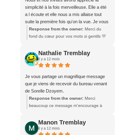
simplicité à la fois merveilleuse. Elle a été
a l écoute et elle nous a mis allaise tout
suite la première fois qu'on la vue. Je vous
la recommande.
Response from the owner:
Merci du
fond du cœur pour vos mots si gentils 💛
Je suis honorée d’avoir pu célébrer votre
mariage et de savoir que la simplicité et la
Nathalie Tremblay
chaleur de la cérémonie ont plu à vous et
il y a 12 mois
à vos invités. Je vous souhaite le meilleur
pour l'avenir. — Nathalie, célébrante
Je vous partage un magnifique message
que je viens de recevoir du bureau venant
de Sorelle Dzoyem.
Response from the owner:
Merci
beaucoup ce message m'encourage à
continuer et de toujours donner le meilleur
de moi dans mon travail.
Manon Tremblay
il y a 12 mois