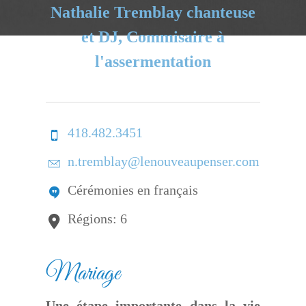
Nathalie Tremblay chanteuse
et DJ, Commisaire à
l'assermentation
418.482.3451
n.tremblay@lenouveaupenser.com
Cérémonies en français
Régions: 6
Mariage
Une étape importante dans la vie