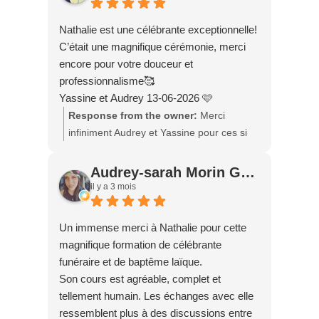
invités se sont amusés et que la musique
a contribué à créer une belle ambiance
Nathalie est une célébrante exceptionnelle!
est pour moi la plus belle des
C’était une magnifique cérémonie, merci
récompenses. Merci pour votre confiance,
encore pour votre douceur et
votre gentillesse et vos bons mots
professionnalisme🥰
concernant mon professionnalisme. Ce fut
Yassine et Audrey 13-06-2026 🩷
un véritable plaisir de faire partie de ce
Response from the owner:
Merci
moment spécial avec vous. Je vous
infiniment Audrey et Yassine pour ces si
souhaite beaucoup de bonheur et de
beaux mots. 🩷 Ce fut un immense
merveilleux souvenirs pour les années à
privilège de célébrer votre mariage et de
Audrey-sarah Morin Gaillardetz
venir. ✨ Au plaisir de vous revoir, Nathalie
partager avec vous cette journée remplie
il y a 3 mois
Tremblay 🌷
d'amour, d'émotions et de bonheur. Votre
complicité et votre belle énergie ont rendu
Un immense merci à Nathalie pour cette
cette cérémonie unique et mémorable. Je
magnifique formation de célébrante
vous souhaite une vie à deux remplie de
funéraire et de baptême laïque.
tendresse, de rires, de projets et de
Son cours est agréable, complet et
merveilleux souvenirs à construire
tellement humain. Les échanges avec elle
ensemble. Merci pour votre confiance, et
ressemblent plus à des discussions entre