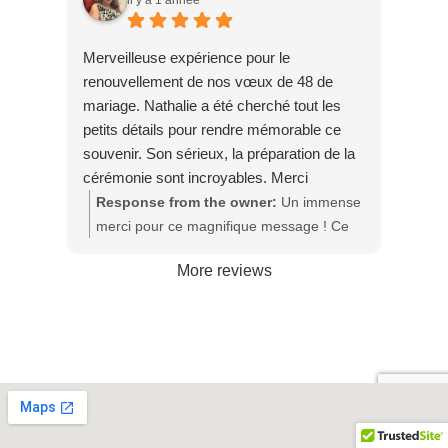
rendu mon rôle encore plus spécial. Je
vous souhaite une vie pleine d’amour et
Merveilleuse expérience pour le
de complicité 💍❤️
renouvellement de nos vœux de 48 de
mariage. Nathalie a été cherché tout les
petits détails pour rendre mémorable ce
souvenir. Son sérieux, la préparation de la
cérémonie sont incroyables. Merci
beaucoup
Response from the owner:
Un immense
merci pour ce magnifique message ! Ce
fut un véritable honneur pour moi de vous
More reviews
accompagner pour le renouvellement de
vos vœux à l’occasion de vos 48 ans de
mariage. Chaque détail a été pensé avec
cœur pour rendre cette célébration à la
hauteur de votre belle histoire, et je suis
ravie que cela vous ait touchés. Votre
confiance et votre gentillesse m’ont
profondément émue. Merci encore pour