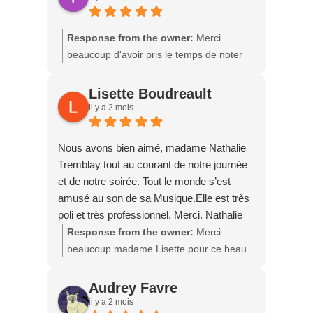
pouvoir accompagner les personnes dans
les moments les plus précieux de leur vie,
Response from the owner:
Merci
avec respect, bienveillance et authenticité.
beaucoup d'avoir pris le temps de noter
Merci pour votre confiance et pour cette si
mes services c'est très apprécié.
belle recommandation. Au plaisir de vous
Beaucoup de bonheur au merveilleux
Lisette Boudreault
revoir un jour. 🌹
couple que vous formez.
il y a 2 mois
Nous avons bien aimé, madame Nathalie
Tremblay tout au courant de notre journée
et de notre soirée. Tout le monde s’est
amusé au son de sa Musique.Elle est très
poli et très professionnel. Merci. Nathalie
Response from the owner:
Merci
beaucoup madame Lisette pour ce beau
commentaire. 💖 Je suis très heureuse
d'apprendre que vous avez apprécié votre
Audrey Favre
journée et votre soirée. Savoir que les
il y a 2 mois