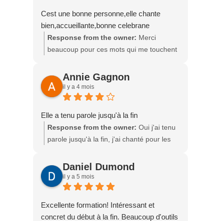
grandement contribué à la richesse de
Cest une bonne personne,elle chante
nos échanges. Savoir que vous repartez
bien,accueillante,bonne celebrane
avec des outils concrets et la confiance
Response from the owner:
Merci
nécessaire pour poursuivre votre
beaucoup pour ces mots qui me touchent
parcours me touche énormément, car
sincèrement. 💛 C’est un privilège pour
c’est exactement ce que je souhaite
moi d’accompagner les gens dans des
Annie Gagnon
transmettre à chacun de mes élèves.
moments aussi importants de leur vie. Je
il y a 4 mois
Merci pour votre confiance, votre
suis heureuse que vous ayez ressenti cet
présence et vos si gentils mots. Je vous
accueil et cette présence.
souhaite beaucoup de succès dans cette
Elle a tenu parole jusqu'à la fin
belle aventure de célébrante funéraire. 💕
Response from the owner:
Oui j'ai tenu
✨ Au plaisir de suivre votre parcours et de
parole jusqu'à la fin, j'ai chanté pour les
voir tout ce que vous accomplirez !
funérailles de maman Lulu et c'était
Nathalie
difficile mais une promesse c'est une
Daniel Dumond
promesse.
il y a 5 mois
Excellente formation! Intéressant et
concret du début à la fin. Beaucoup d'outils