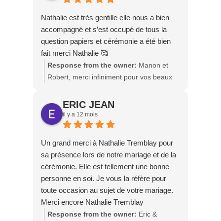
Nathalie est très gentille elle nous a bien
accompagné et s’est occupé de tous la
question papiers et cérémonie a été bien
fait merci Nathalie 🥰
Response from the owner:
Manon et
Robert, merci infiniment pour vos beaux
mots 🥰 Ce fut un réel bonheur de vous
accompagner dans cette belle étape de
ERIC JEAN
votre vie. Je vous souhaite tout le
il y a 12 mois
bonheur et beaucoup d’amour pour la
suite 💕
Un grand merci à Nathalie Tremblay pour
sa présence lors de notre mariage et de la
cérémonie. Elle est tellement une bonne
personne en soi. Je vous la réfère pour
toute occasion au sujet de votre mariage.
Merci encore Nathalie Tremblay
Response from the owner:
Eric &