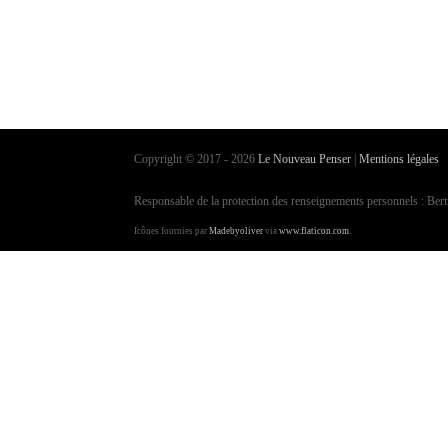
Copyright © 2017 - 2026
Le Nouveau Penser
|
Mentions légales
Responsable de la protection des renseignements personnels : Be
Icônes fournies par
Madebyoliver
via
www.flaticon.com
.