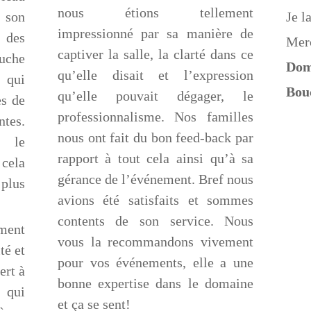
nous étions tellement
 son
Je l
impressionné par sa manière de
 des
Merc
captiver la salle, la clarté dans ce
uche
Dom
qu’elle disait et l’expression
 qui
Bouc
qu’elle pouvait dégager, le
ès de
professionnalisme. Nos familles
tes.
nous ont fait du bon feed-back par
e le
rapport à tout cela ainsi qu’à sa
cela
gérance de l’événement. Bref nous
plus
avions été satisfaits et sommes
contents de son service. Nous
ent
vous la recommandons vivement
té et
pour vos événements, elle a une
ert à
bonne expertise dans le domaine
qui
et ça se sent!