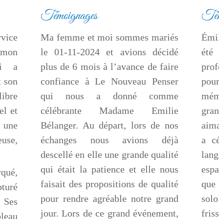
Témoignages
Tém
vice
Ma femme et moi sommes mariés
Émil
 mon
le 01-11-2024 et avions décidé
été
ui a
plus de 6 mois à l’avance de faire
pro
t son
confiance à Le Nouveau Penser
pou
libre
qui nous a donné comme
mém
el et
célébrante Madame Emilie
gran
une
Bélanger. Au départ, lors de nos
aima
se,
échanges nous avions déjà
a c
descellé en elle une grande qualité
lan
qui était la patience et elle nous
esp
qué,
faisait des propositions de qualité
que 
pturé
pour rendre agréable notre grand
solo
. Ses
jour. Lors de ce grand événement,
fris
leau