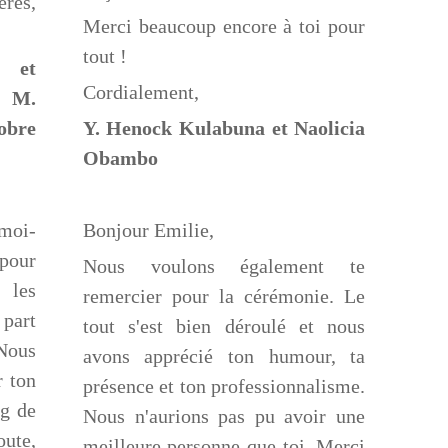
res,
Merci beaucoup encore à toi pour
tout !
u et
Cordialement,
 M.
obre
Y. Henock Kulabuna et Naolicia
Obambo
moi-
Bonjour Emilie,
pour
Nous voulons également te
 les
remercier pour la cérémonie. Le
 part
tout s'est bien déroulé et nous
 Nous
avons apprécié ton humour, ta
r ton
présence et ton professionnalisme.
ng de
Nous n'aurions pas pu avoir une
oute,
meilleure personne que toi. Merci