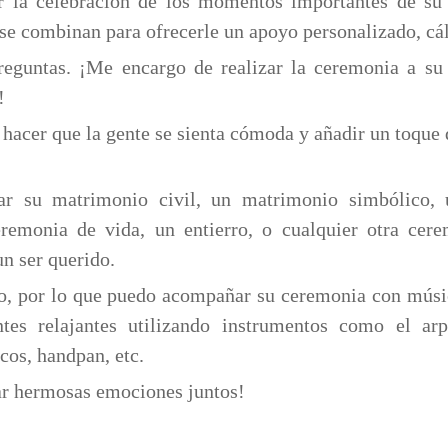
ar la celebración de los momentos importantes de su
 se combinan para ofrecerle un apoyo personalizado, cá
eguntas. ¡Me encargo de realizar la ceremonia a su
!
 hacer que la gente se sienta cómoda y añadir un toque 
ar su matrimonio civil, un matrimonio simbólico, 
eremonia de vida, un entierro, o cualquier otra cer
un ser querido.
to, por lo que puedo acompañar su ceremonia con músi
es relajantes utilizando instrumentos como el arpa
os, handpan, etc.
ar hermosas emociones juntos!