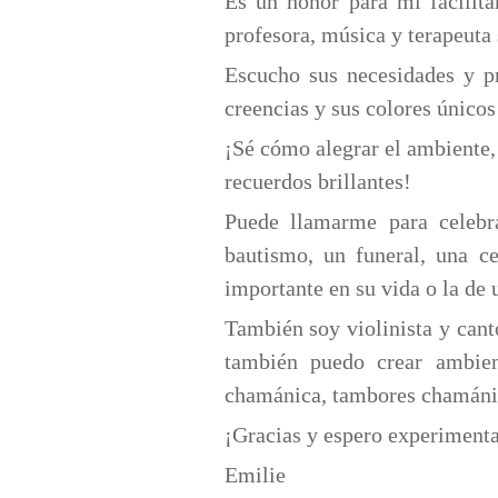
Es un honor para mí facilit
profesora, música y terapeuta
Escucho sus necesidades y pr
creencias y sus colores únicos
¡Sé cómo alegrar el ambiente,
recuerdos brillantes!
Puede llamarme para celebr
bautismo, un funeral, una c
importante en su vida o la de 
También soy violinista y can
también puedo crear ambient
chamánica, tambores chamánic
¡Gracias y espero experiment
Emilie